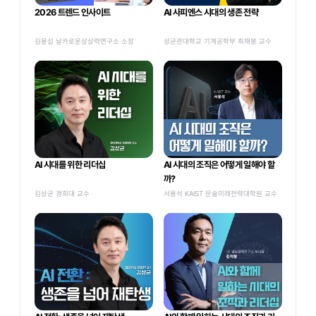
2026 트렌드 인사이트
AI 사피엔스 시대의 생존 전략
김용섭 날카로운상상력연구소 소장
성균관대학교 기계공학부 최재붕 교수
AI 시대를 위한 리더십
AI 시대의 조직은 어떻게 일해야 할
까?
김상균 경희대 교수
서용석 KAIST 문술미래전략대학원 교수