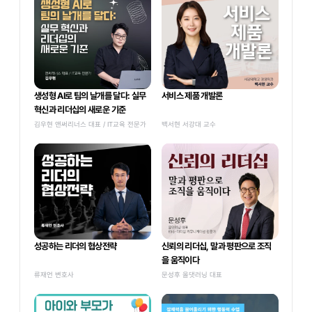
생성형 AI로 팀의 날개를 달다: 실무 
서비스 제품 개발론
혁신과 리더십의 새로운 기준
김우현 앤써리너스 대표 / IT교육 전문가
백서현 서강대 교수
성공하는 리더의 협상전략
신뢰의 리더십, 말과 평판으로 조직
을 움직이다
류재언 변호사
문성후 올댓러닝 대표