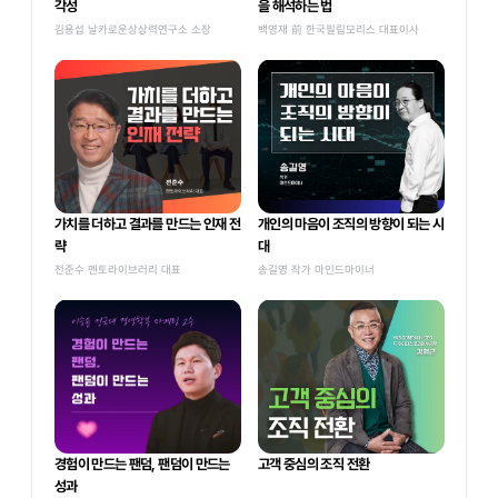
각성
을 해석하는 법
김용섭 날카로운상상력연구소 소장
백영재 前 한국필립모리스 대표이사
가치를 더하고 결과를 만드는 인재 전
개인의 마음이 조직의 방향이 되는 시
략
대
전준수 멘토라이브러리 대표
송길영 작가 마인드마이너
경험이 만드는 팬덤, 팬덤이 만드는 
고객 중심의 조직 전환
성과