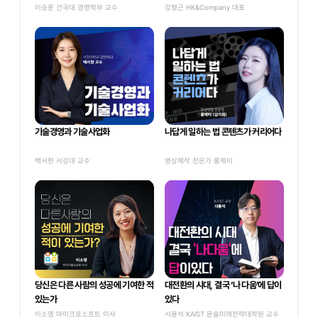
이승윤 건국대 경영학부 교수
강형근 HK&Company 대표
기술경영과 기술사업화
나답게 일하는 법 콘텐츠가 커리어다
백서현 서강대 교수
영상제작 전문가 롱제이
당신은 다른 사람의 성공에 기여한 적 
대전환의 시대, 결국 ‘나 다움’에 답이 
있는가
있다
이소영 마이크로소프트 이사
서용석 KAIST 문술미래전략대학원 교수