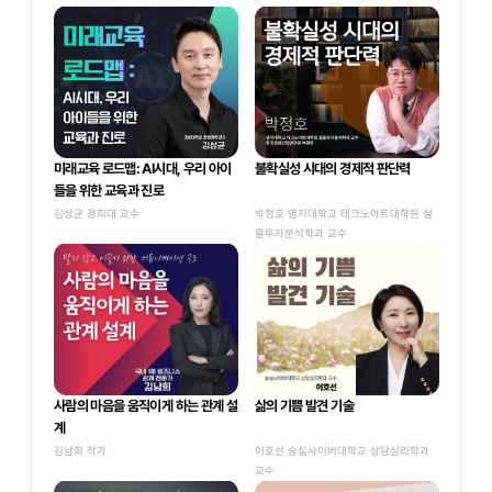
미래교육 로드맵: AI시대, 우리 아이
불확실성 시대의 경제적 판단력
들을 위한 교육과 진로
김상균 경희대 교수
박정호 명지대학교 테크노아트대학원 실
물투자분석학과 교수
사람의 마음을 움직이게 하는 관계 설
삶의 기쁨 발견 기술
계
김남희 작가
이호선 숭실사이버대학교 상담심리학과 
교수