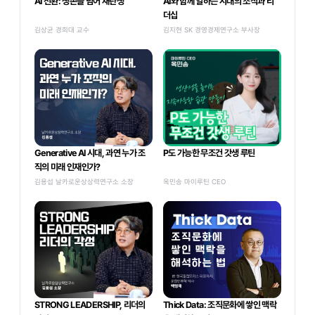
AI 전환: 생존을 넘어 재탄생
AI와 함께 일하는 시대의 조직과 리
더십
김상균 경희대 교수
김지현 SK 경영경제연구소 부사장
Generative AI 시대, 과연 누가 조
P도 가능한 무조건 갓생 루틴
직의 미래 인재인가?
김용섭 날카로운상상력연구소 소장
옥민송 마이루틴 CEO
STRONG LEADERSHIP, 리더의 
Thick Data: 조직문화에 쌓인 맥락