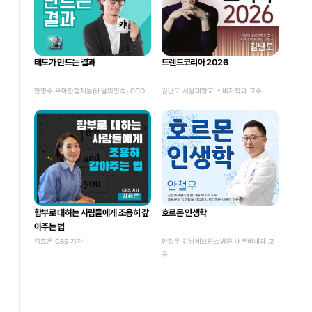
태도가 만드는 결과
트렌드코리아 2026
한명수 우아한형제들(배달의민족) CCO
김난도 서울대학교 소비자학과 교수
함부로 대하는 사람들에게 조용히 갚
호르몬 인생학
아주는 법
김효은 CBS 기자
안철우 강남세브란스병원 내분비내과 교
수